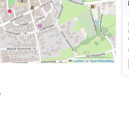
Leaflet
|
©
OpenStreetMap
s