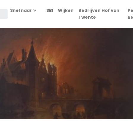
Snel naar
SBI
Wijken
Bedrijven Hof van
Pe
Twente
Bl