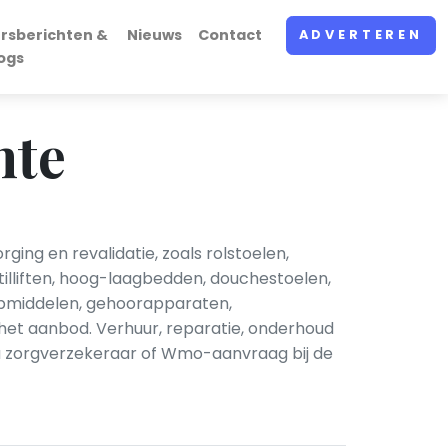
rsberichten &
Nieuws
Contact
ADVERTEREN
ogs
nte
ing en revalidatie, zoals rolstoelen,
tilliften, hoog-laagbedden, douchestoelen,
ulpmiddelen, gehoorapparaten,
et aanbod. Verhuur, reparatie, onderhoud
ia zorgverzekeraar of Wmo-aanvraag bij de