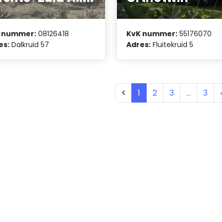
 nummer:
08126418
KvK nummer:
55176070
es:
Dalkruid 57
Adres:
Fluitekruid 5
1
2
3
...
3