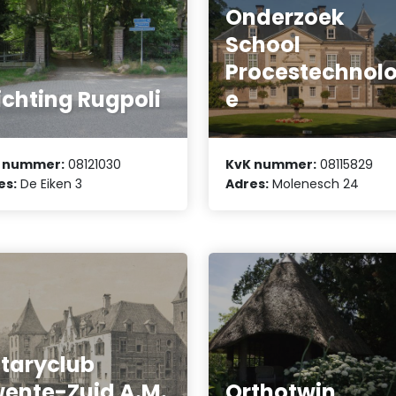
Onderzoek
School
Procestechnolo
ichting Rugpoli
e
 nummer:
08121030
KvK nummer:
08115829
es:
De Eiken 3
Adres:
Molenesch 24
taryclub
ente-Zuid A.M.
Orthotwin