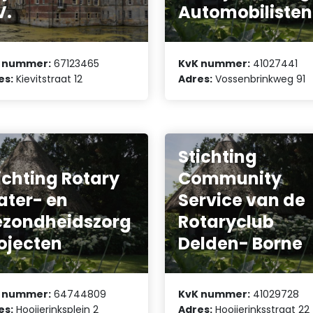
V.
Automobilisten
 nummer:
67123465
KvK nummer:
41027441
es:
Kievitstraat 12
Adres:
Vossenbrinkweg 91
Stichting
ichting Rotary
Community
ter- en
Service van de
zondheidszorg
Rotaryclub
ojecten
Delden- Borne
 nummer:
64744809
KvK nummer:
41029728
es:
Hooijerinksplein 2
Adres:
Hooijerinksstraat 22