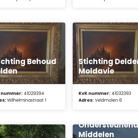
ichting Behoud
Stichting Deld
lden
Moldavie
 nummer:
41029394
KvK nummer:
41032393
es:
Wilhelminastraat 1
Adres:
Veldmolen 6
Stichting Behee
Ondersteunen
Middelen