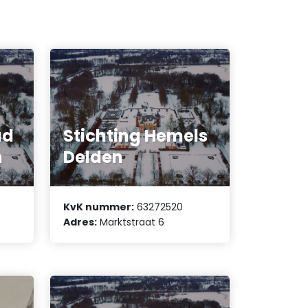
ad
Stichting Hemels
n
Delden
KvK nummer:
63272520
Adres:
Marktstraat 6