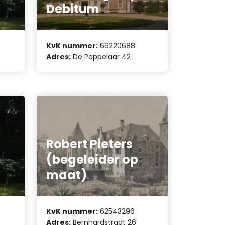
Debitum
KvK nummer:
66220688
Adres:
De Peppelaar 42
Robert Pieters
(begeleider op
maat)
KvK nummer:
62543296
Adres:
Bernhardstraat 26