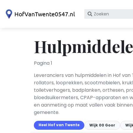
Zoek
op
bedrijfsnaam
of
Hulpmiddele
KvK
nummer
Pagina 1
Leveranciers van hulpmiddelen in Hof van T
rollators, looprekken, scootmobielen, kru
toiletverhogers, badplanken, orthesen, p
bloedsuikermeters, CPAP-apparaten en wo
en aanmeting op maat vallen vaak binnen 
gemeente.
Heel Hof van Twente
Wijk 00 Goor
Wij