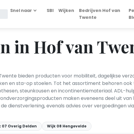
Snel naar
SBI
Wijken
Bedrijven Hof van
Pe
Twente
Bl
n in Hof van Twe
wente bieden producten voor mobiliteit, dagelijkse verzorg
kken en sta-op stoelen. Tot het assortiment behoren ook 
rothesen, steunkousen en incontinentiemateriaal. ADL-h
ndverzorgingsproducten maken eveneens deel uit van h
de dienstverlening, evenals advies over vergoedingen v
k 07 Overig Delden
Wijk 08 Hengevelde