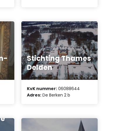
en-
Stichting Thames
Delden
KvK nummer:
06088644
Adres:
De Berken 2 b
r
de