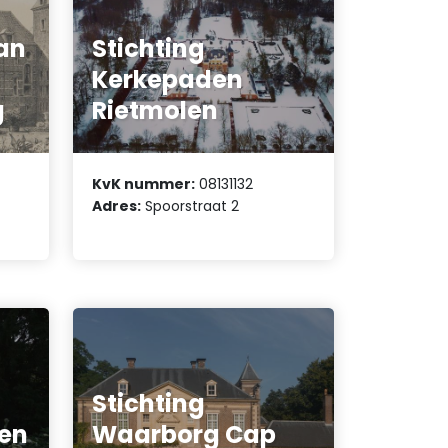
an
Stichting
Kerkepaden
g
Rietmolen
KvK nummer:
08131132
Adres:
Spoorstraat 2
Stichting
gen
Waarborg Cap