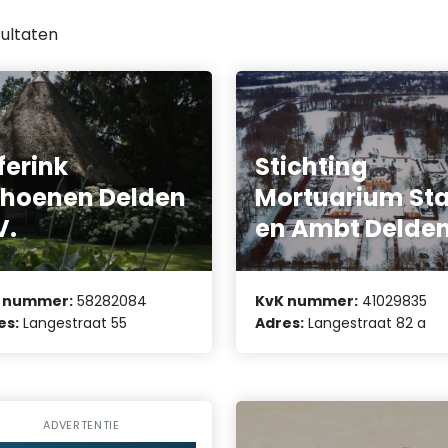
ultaten
ferink
Stichting
hoenen Delden
Mortuarium St
V.
en Ambt Delde
 nummer:
58282084
KvK nummer:
41029835
es:
Langestraat 55
Adres:
Langestraat 82 a
ADVERTENTIE