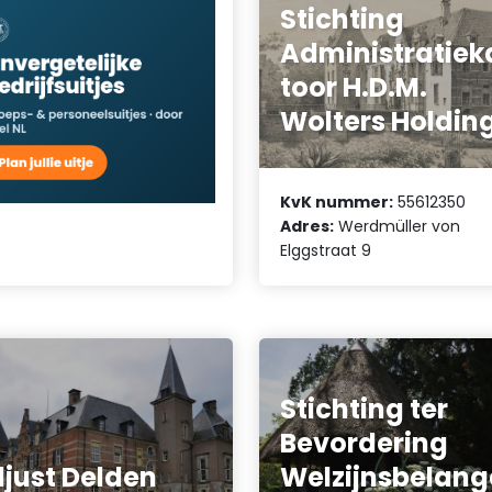
Stichting
Administratiek
toor H.D.M.
Wolters Holdin
KvK nummer:
55612350
Adres:
Werdmüller von
Elggstraat 9
Stichting ter
Bevordering
just Delden
Welzijnsbelan