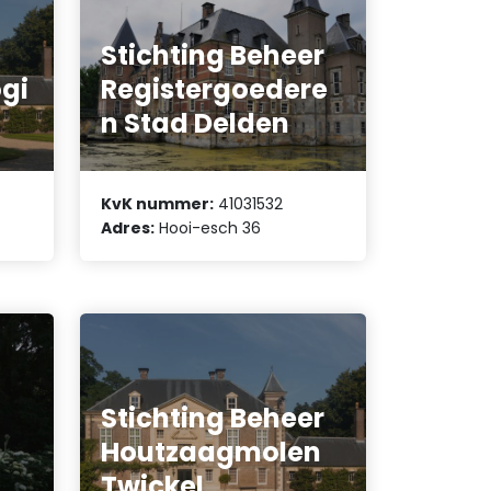
Stichting Beheer
gi
Registergoedere
n Stad Delden
KvK nummer:
41031532
Adres:
Hooi-esch 36
Stichting Beheer
Houtzaagmolen
Twickel