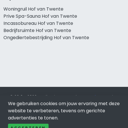
Woningruil Hof van Twente
Prive Spa-Sauna Hof van Twente
Incassobureau Hof van Twente
Bedrijfsruimte Hof van Twente
Ongediertebestrijding Hof van Twente
© 2019 - 2026 Realisatie en SEO door
SEO-bureau
Lion
We gebruiken cookies om jouw ervaring met deze
Internet. Betaal alleen voor bewezen resultaten?
SEO
optimalisatie No Cure No Pay
.
Hof van Twente
is onderdeel
website te verbeteren, tevens om gerichte
van Lion Internet.
advertenties te tonen.
Beeldcredits
ACCEPTEREN