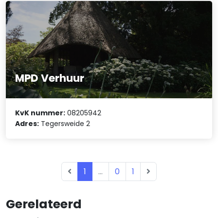
MPD Verhuur
KvK nummer:
08205942
Adres:
Tegersweide 2
1
...
0
1
Gerelateerd