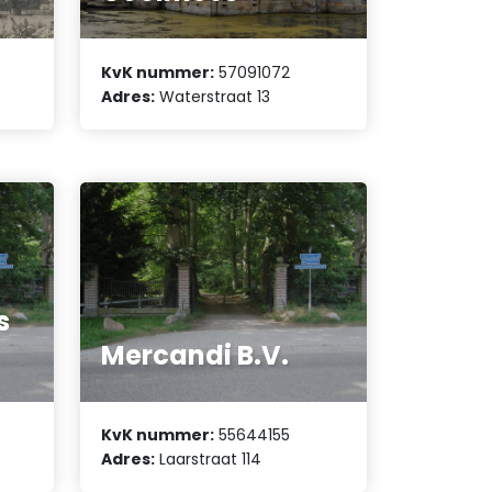
KvK nummer:
57091072
a
Adres:
Waterstraat 13
s
Mercandi B.V.
KvK nummer:
55644155
Adres:
Laarstraat 114