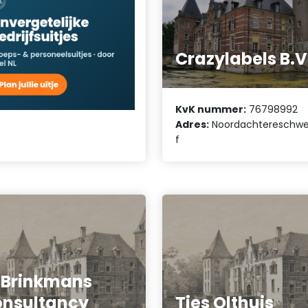
Crazylabels B.V
KvK nummer:
76798992
Adres:
Noordachtereschwe
f
 Brinkmans
nsultancy
Ties Olthuis