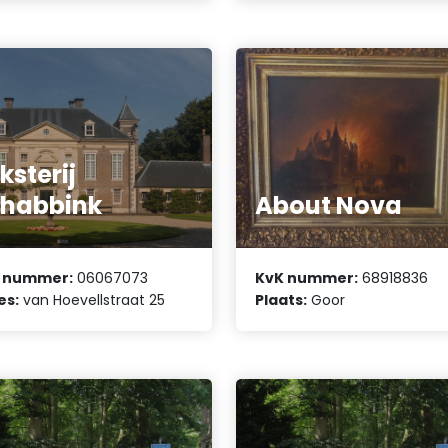
ksterij
habbink
About Nova
 nummer:
06067073
KvK nummer:
68918836
es:
van Hoevellstraat 25
Plaats:
Goor