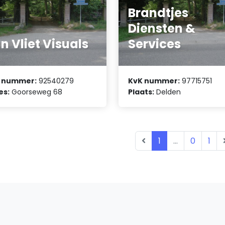
Brandtjes
Diensten &
n Vliet Visuals
Services
 nummer:
92540279
KvK nummer:
97715751
es:
Goorseweg 68
Plaats:
Delden
1
...
0
1