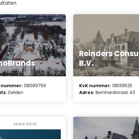
ultaten
Reinders Consu
noBrands
B.V.
 nummer:
08099759
KvK nummer:
08139625
ts:
Delden
Adres:
Bernhardstraat 43
ADVERTENTIE