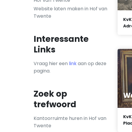
Hof van Twente
Website laten maken in Hof van
Twente
KvK
Adr
Interessante
Links
Vraag hier een
link
aan op deze
pagina.
Zoek op
Wa
trefwoord
KvK
Kantoorruimte huren in Hof van
Plaa
Twente