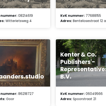
 nummer:
08214619
KvK nummer:
77688155
es:
Witterietsweg 4
Adres:
Bentelosestraat 12 
Kenter & Co.
Publishers'-
Representative
anders.studio
B.V.
 nummer:
86218727
KvK nummer:
06049566
ts:
Goor
Adres:
Spoorstraat 21