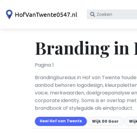
Zoek
op
bedrijfsnaam
of
Branding in
KvK
nummer
Pagina 1
Brandingbureaus in Hof van Twente houden z
aanbod behoren logodesign, kleurpaletten,
voice, merkwaarden, doelgroepanalyse en 
corporate identity. Soms is er overlap me
brandbook of styleguide als eindproduct.
Heel Hof van Twente
Wijk 00 Goor
Wij