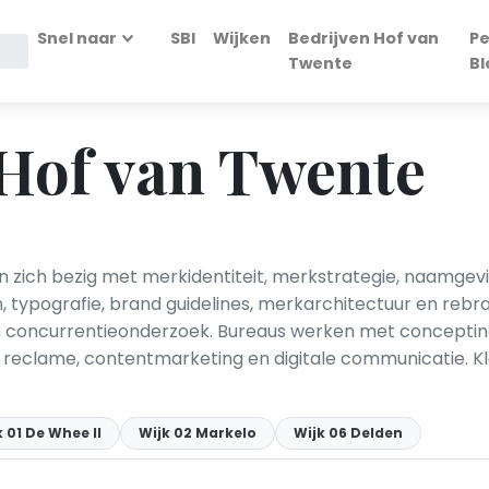
Snel naar
SBI
Wijken
Bedrijven Hof van
Pe
Twente
Bl
 Hof van Twente
ich bezig met merkidentiteit, merkstrategie, naamgeving,
 typografie, brand guidelines, merkarchitectuur en rebr
concurrentieonderzoek. Bureaus werken met concepting, 
t reclame, contentmarketing en digitale communicatie. K
k 01 De Whee II
Wijk 02 Markelo
Wijk 06 Delden