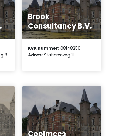
Brook
.
Consultancy B.V.
KvK nummer:
08148256
g 8
Adres:
Stationsweg 11
Coolmees