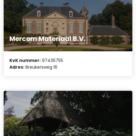
Mercom Materiaal B.V.
KvK nummer:
97436755
Adres:
Breukersweg 16