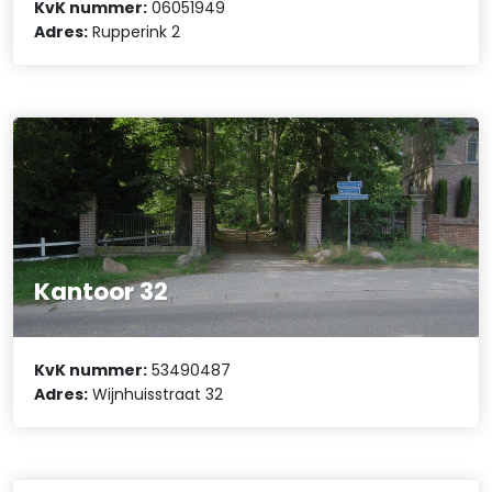
KvK nummer:
06051949
Adres:
Rupperink 2
Kantoor 32
KvK nummer:
53490487
Adres:
Wijnhuisstraat 32