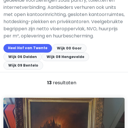
gedeelde voorzieningen zoals pantry, toiletten en
internetverbinding. Aanbieders verhuren ook units
met open kantoorinrichting, gesloten kantoorruimtes,
hotdesking-plekken en privékantoren. Veelgebruikte
begrippen zijn netto vloeroppervlak, NVO, huurprijs
per m², oplevering en huurbescherming.
Heel Hof van Twente
Wijk 00 Goor
Wijk 06 Delden
Wijk 08 Hengevelde
Wijk 09 Bentelo
13
resultaten