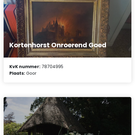
Kortenhorst Onroerend Goed
KvK nummer:
78704995
Plaats:
Goor