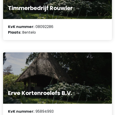
Timmerbedrijf Rouwler
KvK nummer:
08092286
Plaats:
Bentelo
Erve Kortenroelefs B.V.
KvK nummer:
95894993