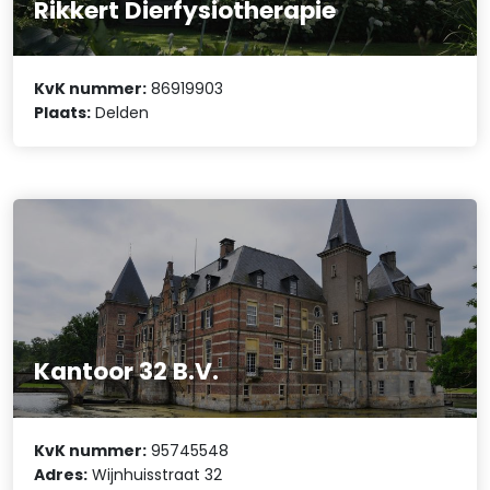
Rikkert Dierfysiotherapie
KvK nummer:
86919903
Plaats:
Delden
Kantoor 32 B.V.
KvK nummer:
95745548
Adres:
Wijnhuisstraat 32