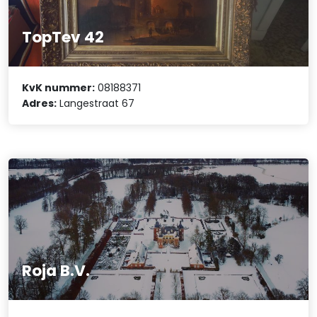
TopTev 42
KvK nummer:
08188371
Adres:
Langestraat 67
Roja B.V.