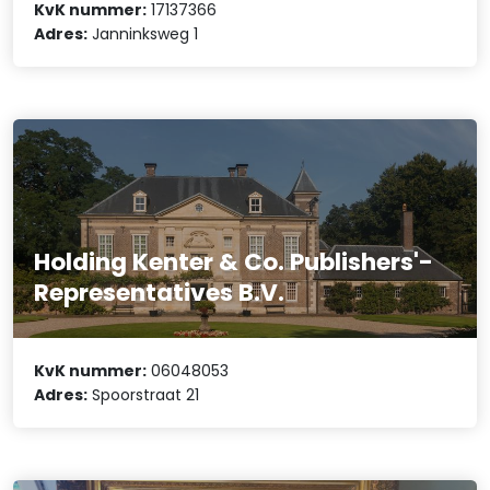
KvK nummer:
17137366
Adres:
Janninksweg 1
Holding Kenter & Co. Publishers'-
Representatives B.V.
KvK nummer:
06048053
Adres:
Spoorstraat 21