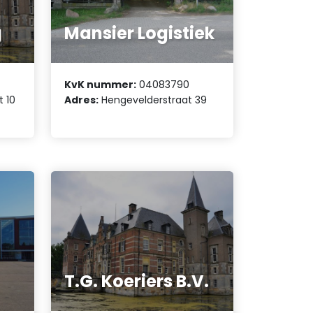
g
Mansier Logistiek
KvK nummer:
04083790
t 10
Adres:
Hengevelderstraat 39
T.G. Koeriers B.V.