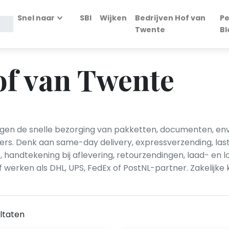
Snel naar
SBI
Wijken
Bedrijven Hof van
Pe
Twente
Bl
of van Twente
rgen de snelle bezorging van pakketten, documenten, env
ers. Denk aan same-day delivery, expressverzending, las
handtekening bij aflevering, retourzendingen, laad- en lo
 werken als DHL, UPS, FedEx of PostNL-partner. Zakelijke
ltaten