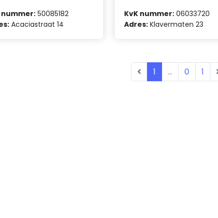
 nummer:
50085182
KvK nummer:
06033720
es:
Acaciastraat 14
Adres:
Klavermaten 23
1
...
0
1