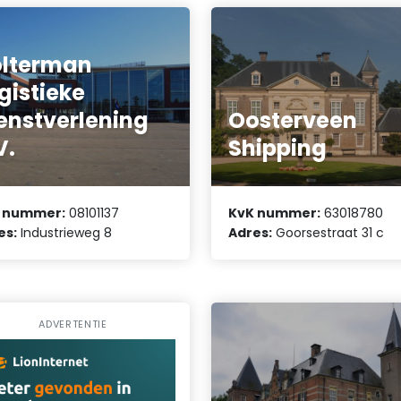
lterman
gistieke
enstverlening
Oosterveen
V.
Shipping
 nummer:
08101137
KvK nummer:
63018780
es:
Industrieweg 8
Adres:
Goorsestraat 31 c
ADVERTENTIE