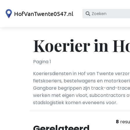
Zoek
op
bedrijfsnaam
of
Koerier in H
KvK
nummer
Pagina 1
Koeriersdiensten in Hof van Twente verzo
fietskoeriers, bestelwagens en motorkoeri
Gangbare begrippen zijn track-and-trace, 
werken met eigen vloot, subcontractors of
stadslogistiek komen eveneens voor.
8
resu
Gerelateerd