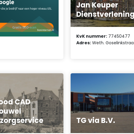
Jan Keuper
Dienstverlenin
KvK nummer:
77450477
Adres:
Weth. Goselinkstraa
ood CAD
ouwel
zorgservice
TG via B.V.