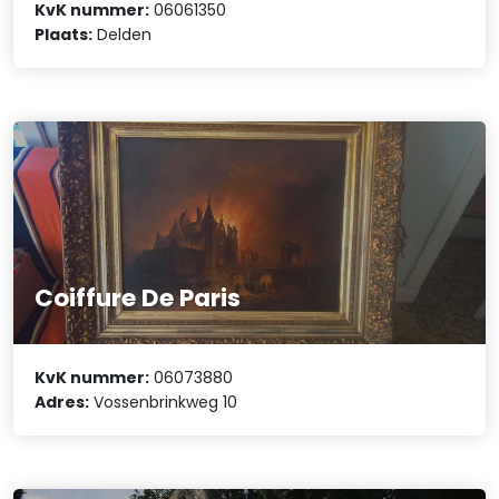
KvK nummer:
06061350
Plaats:
Delden
Coiffure De Paris
KvK nummer:
06073880
Adres:
Vossenbrinkweg 10