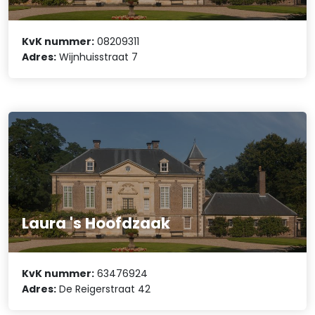
KvK nummer:
08209311
Adres:
Wijnhuisstraat 7
Laura 's Hoofdzaak
KvK nummer:
63476924
Adres:
De Reigerstraat 42