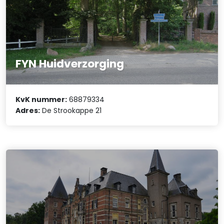
FYN Huidverzorging
KvK nummer:
68879334
Adres:
De Strookappe 21