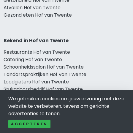
Gezondheid Hof van Twente
Afvallen Hof van Twente
Gezond eten Hof van Twente
Bekend in Hof van Twente
Restaurants Hof van Twente
Catering Hof van Twente
Schoonheidssalon Hof van Twente
Tandartspraktijken Hof van Twente
Loodgieters Hof van Twente
Stukadoorsbedrijf Hof van Twente
Verhuisbedrijf Hof van Twente
We gebruiken cookies om jouw ervaring met deze
website te verbeteren, tevens om gerichte
advertenties te tonen.
Wij zijn er voor
ACCEPTEREN