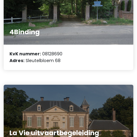
4Binding
KvK nummer:
08128690
Adres:
Sleutelbloem 68
La Vie uitvaartbegeleiding