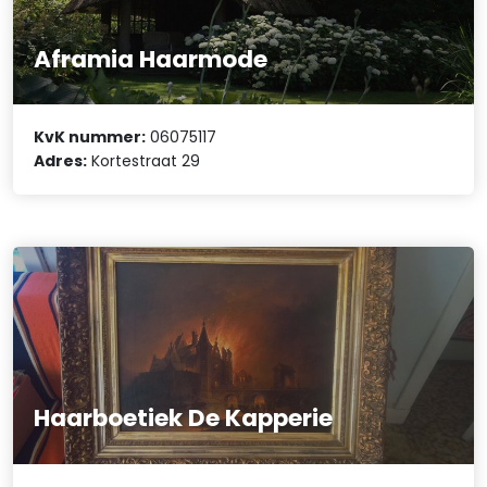
Aframia Haarmode
KvK nummer:
06075117
Adres:
Kortestraat 29
Haarboetiek De Kapperie