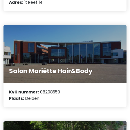
Adres:
't Reef 14
Salon Mariëtte Hair&Body
KvK nummer:
08208559
Plaats:
Delden