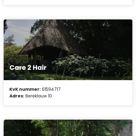
Care 2 Hair
KvK nummer:
61594717
Adres:
Bereklauw 10