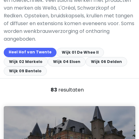
en folietechniek. Veel salons werken met producten
van merken als Wella, L'Oréal, Schwarzkopf of
Redken. Opsteken, bruidskapsels, krullen met tangen
of diffuser en extensions komen eveneens voor. Soms
worden wenkbrauwverzorging of ontharing
aangeboden.
Heel Hof van Twente
Wijk 01 De Whee II
Wijk 02 Markelo
Wijk 04 Elsen
Wijk 06 Delden
Wijk 09 Bentelo
83
resultaten