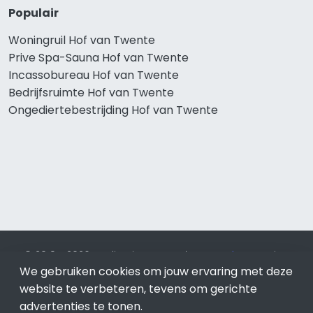
Populair
Woningruil Hof van Twente
Prive Spa-Sauna Hof van Twente
Incassobureau Hof van Twente
Bedrijfsruimte Hof van Twente
Ongediertebestrijding Hof van Twente
© 2019 - 2026 Realisatie en SEO door
SEO-bureau
Lion
We gebruiken cookies om jouw ervaring met deze
Internet. Betaal alleen voor bewezen resultaten?
SEO
optimalisatie No Cure No Pay
.
Hof van Twente
is onderdeel
website te verbeteren, tevens om gerichte
van Lion Internet.
advertenties te tonen.