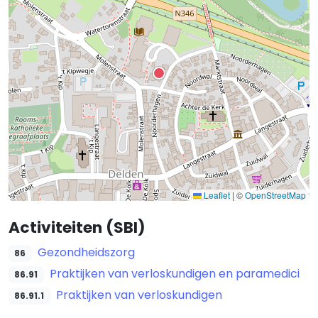
Leaflet
|
©
OpenStreetMap
Activiteiten (SBI)
Gezondheidszorg
86
Praktijken van verloskundigen en paramedici
86.91
Praktijken van verloskundigen
86.91.1