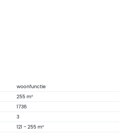
woonfunctie
255 m²
1736
3
121 – 255 m²