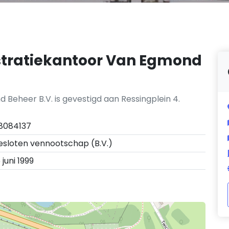
stratiekantoor Van Egmond
 Beheer B.V. is gevestigd aan Ressingplein 4.
8084137
esloten vennootschap (B.V.)
 juni 1999