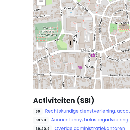
−
Activiteiten (SBI)
Rechtskundige dienstverlening, accou
69
Accountancy, belastingadvisering 
69.20
Overige administratiekantoren
69.20.9