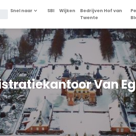
Snel naar
SBI
Wijken
Bedrijven Hof van
Pe
Twente
Bl
istratiekantoor Van 