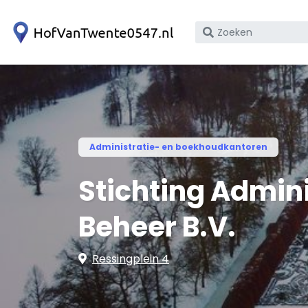
Zoek
op
bedrijfsnaam
of
KvK
nummer
Administratie- en boekhoudkantoren
Stichting Admin
Beheer B.V.
Ressingplein 4