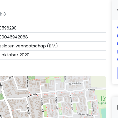
k 3.
0596290
00046942068
esloten vennootschap (B.V.)
4 oktober 2020