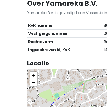
Over Yamareka B.V.
Yamareka B.V. is gevestigd aan Vossenbrin
KvK nummer
8
Vestigingsnummer
0
Rechtsvorm
B
Ingeschreven bij KvK
1
Locatie
+
−