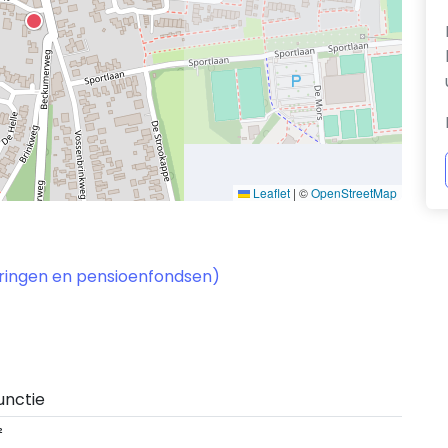
Leaflet
|
©
OpenStreetMap
keringen en pensioenfondsen)
unctie
²