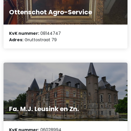
Ottenschot Agro-Service
KvK nummer:
08144747
Adres:
Gruttostraat 79
Fa. M.J. Leusink en Zn.
KvK nummer:
06028994