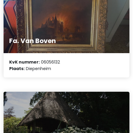
Fa. Van Boven
KvK nummer:
06056132
Plaats:
Diepenheim