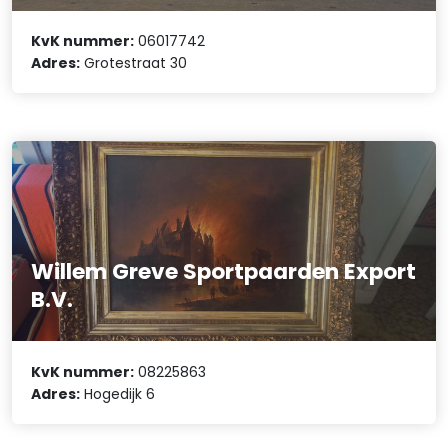
KvK nummer:
06017742
Adres:
Grotestraat 30
Willem Greve Sportpaarden Export
B.V.
KvK nummer:
08225863
Adres:
Hogedijk 6