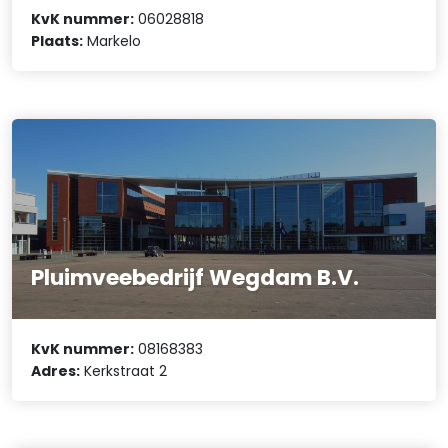
KvK nummer:
06028818
Plaats:
Markelo
Pluimveebedrijf Wegdam B.V.
KvK nummer:
08168383
Adres:
Kerkstraat 2