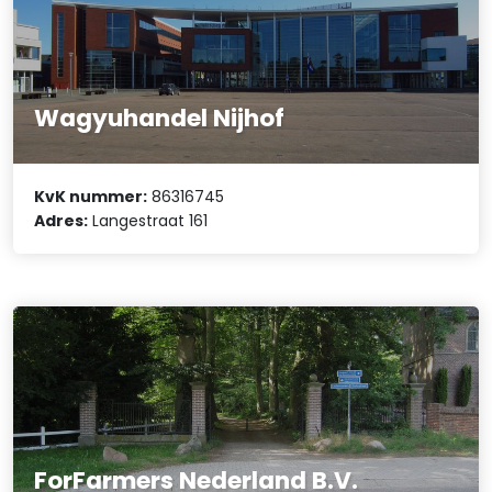
Wagyuhandel Nijhof
KvK nummer:
86316745
Adres:
Langestraat 161
ForFarmers Nederland B.V.